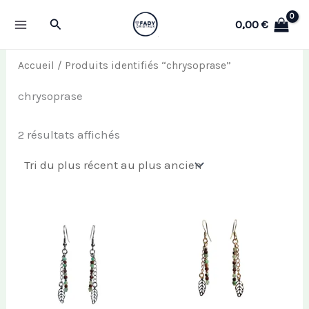
Aller
Rechercher
0,00
€
au
contenu
Accueil
/ Produits identifiés “chrysoprase”
chrysoprase
Trié
2 résultats affichés
du
plus
récent
au
plus
ancien