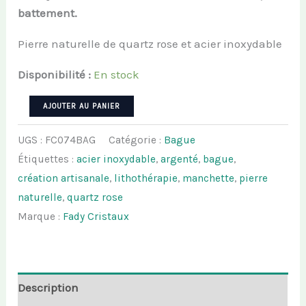
battement.
Pierre naturelle de quartz rose et acier inoxydable
Disponibilité :
En stock
quantité
AJOUTER AU PANIER
de
UGS :
FC074BAG
Catégorie :
Bague
Bague
Étiquettes :
acier inoxydable
,
argenté
,
bague
,
ROSELYA
création artisanale
,
lithothérapie
,
manchette
,
pierre
-
naturelle
,
quartz rose
Quartz
Marque :
Fady Cristaux
rose
Description