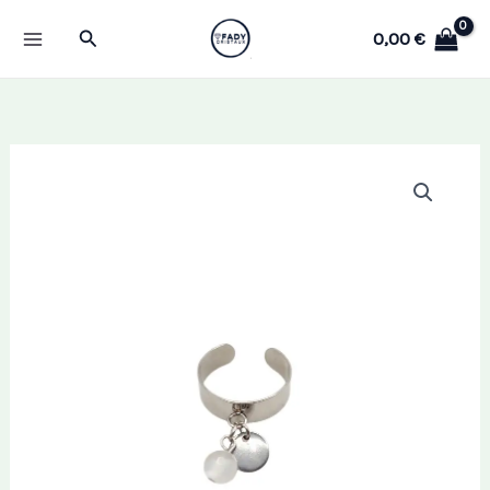
Aller
Rechercher
0,00
€
au
contenu