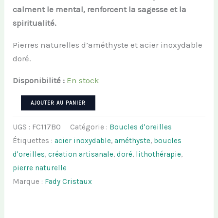
calment le mental, renforcent la sagesse et la
spiritualité.
Pierres naturelles d’améthyste et acier inoxydable
doré.
Disponibilité :
En stock
quantité
AJOUTER AU PANIER
de
UGS :
FC117BO
Catégorie :
Boucles d'oreilles
Boucles
Étiquettes :
acier inoxydable
,
améthyste
,
boucles
d'oreilles
d'oreilles
,
création artisanale
,
doré
,
lithothérapie
,
AMETHYSUN
pierre naturelle
-
Marque :
Fady Cristaux
Améthyste