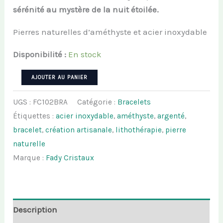
sérénité au mystère de la nuit étoilée.
Pierres naturelles d’améthyste et acier inoxydable
Disponibilité :
En stock
quantité
AJOUTER AU PANIER
de
UGS :
FC102BRA
Catégorie :
Bracelets
Bracelet
Étiquettes :
acier inoxydable
,
améthyste
,
argenté
,
ASTRA
bracelet
,
création artisanale
,
lithothérapie
,
pierre
AMETHEA
naturelle
-
Marque :
Fady Cristaux
Améthyste
Description