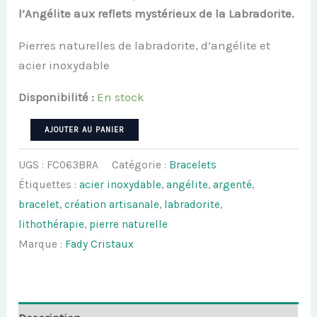
l’Angélite aux reflets mystérieux de la Labradorite.
Pierres naturelles de labradorite, d’angélite et
acier inoxydable
Disponibilité :
En stock
quantité
AJOUTER AU PANIER
de
UGS :
FC063BRA
Catégorie :
Bracelets
Bracelet
Étiquettes :
acier inoxydable
,
angélite
,
argenté
,
AURORA
bracelet
,
création artisanale
,
labradorite
,
-
lithothérapie
,
pierre naturelle
Angélite
Marque :
Fady Cristaux
et
Labradorite