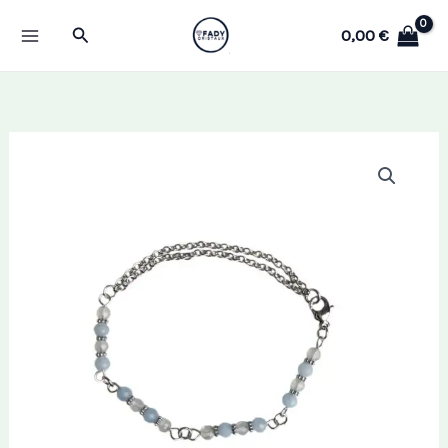
Aller
Rechercher
0,00
€
au
contenu