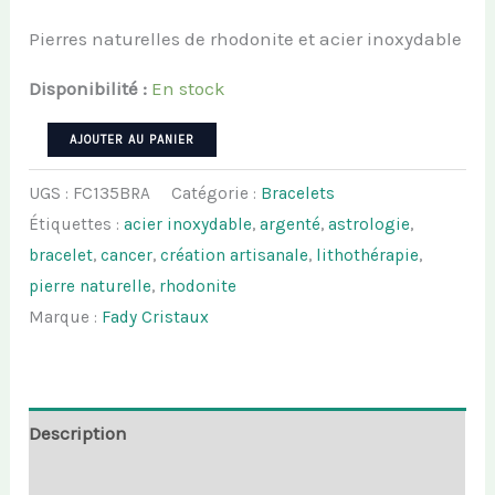
Pierres naturelles de rhodonite et acier inoxydable
Disponibilité :
En stock
quantité
AJOUTER AU PANIER
de
UGS :
FC135BRA
Catégorie :
Bracelets
Bracelet
Étiquettes :
acier inoxydable
,
argenté
,
astrologie
,
des
bracelet
,
cancer
,
création artisanale
,
lithothérapie
,
Cancers
pierre naturelle
,
rhodonite
-
Marque :
Fady Cristaux
Rhodonite
Description
Informations complémentaires