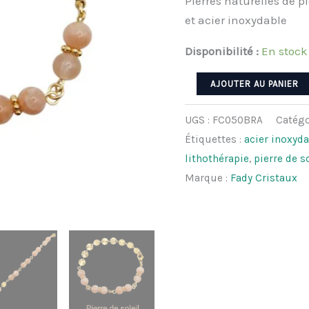
Pierres naturelles de p
et acier inoxydable
Disponibilité :
En stock
quantité
AJOUTER AU PANIER
de
Bracelet
UGS :
FC050BRA
Catégo
SOLARIS
Étiquettes :
acier inoxyd
-
lithothérapie
,
pierre de s
Pierre
Marque :
Fady Cristaux
de
soleil