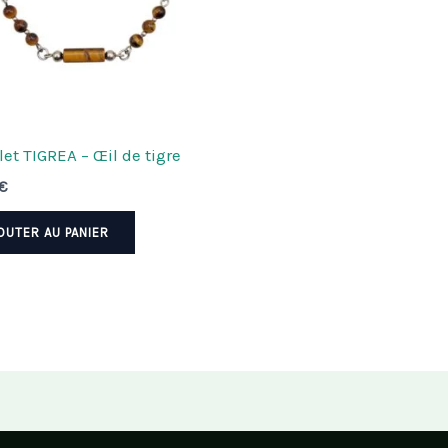
et TIGREA – Œil de tigre
€
OUTER AU PANIER