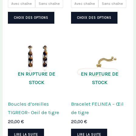
prix :
prix :
Avec chaîne
Sans chaîne
Avec chaîne
Sans chaîne
20,00 €
20,00 €
Ce
Ce
à
à
CHOIX DES OPTIONS
CHOIX DES OPTIONS
25,00 €
25,00 €
produit
produit
a
a
plusieurs
plusieu
variations.
variatio
Les
Les
options
options
peuvent
peuven
EN RUPTURE DE
EN RUPTURE DE
être
être
STOCK
STOCK
choisies
choisie
sur
sur
Boucles d’oreilles
Bracelet FELINEA – Œil
la
la
TIGREOR- Oeil de tigre
de tigre
page
page
20,00
€
20,00
€
du
du
produit
produit
LIRE LA SUITE
LIRE LA SUITE