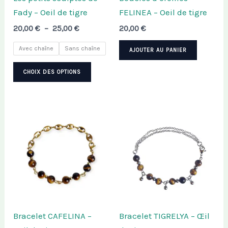
Fady – Oeil de tigre
FELINEA – Oeil de tigre
Plage
20,00
€
–
25,00
€
20,00
€
de
prix :
Avec chaîne
Sans chaîne
AJOUTER AU PANIER
20,00 €
Ce
à
CHOIX DES OPTIONS
25,00 €
produit
a
plusieurs
variations.
Les
options
peuvent
être
choisies
sur
Bracelet CAFELINA –
Bracelet TIGRELYA – Œil
la