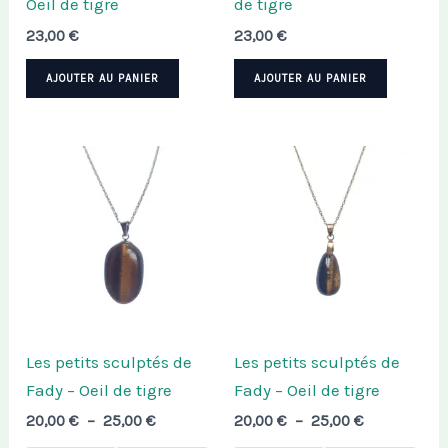
Oeil de tigre
de tigre
page
23,00
€
23,00
€
du
produit
AJOUTER AU PANIER
AJOUTER AU PANIER
Les petits sculptés de
Les petits sculptés de
Fady – Oeil de tigre
Fady – Oeil de tigre
Plage
Plage
20,00
€
–
25,00
€
20,00
€
–
25,00
€
de
de