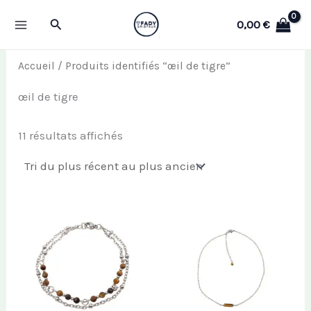
Aller
Rechercher
0,00
€
au
contenu
Accueil
/ Produits identifiés “œil de tigre”
œil de tigre
Trié
11 résultats affichés
du
plus
récent
au
plus
ancien