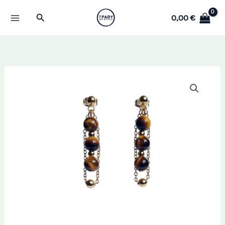
Aller
Rechercher
0,00
€
au
contenu