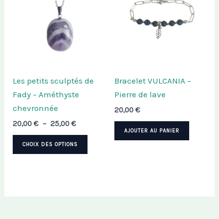
Les petits sculptés de
Bracelet VULCANIA –
Fady – Améthyste
Pierre de lave
chevronnée
20,00
€
Plage
20,00
€
–
25,00
€
AJOUTER AU PANIER
de
Ce
prix :
CHOIX DES OPTIONS
20,00 €
produit
à
a
25,00 €
plusieurs
variations.
Les