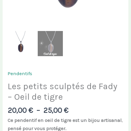
Pendentifs
Les petits sculptés de Fady
– Oeil de tigre
Plage
20,00
€
–
25,00
€
de
Ce pendentif en oeil de tigre est un bijou artisanal
,
prix :
pensé pour vous protéger.