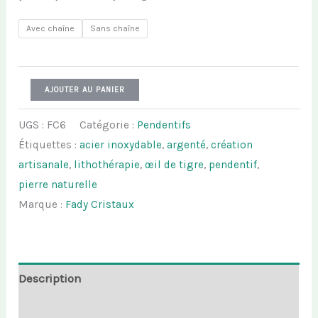
20,00 €
à
Avec chaîne
Sans chaîne
25,00 €
quantité
AJOUTER AU PANIER
de
UGS :
FC6
Catégorie :
Pendentifs
Les
Étiquettes :
acier inoxydable
,
argenté
,
création
petits
artisanale
,
lithothérapie
,
œil de tigre
,
pendentif
,
sculptés
pierre naturelle
de
Marque :
Fady Cristaux
Fady
-
Oeil
de
Description
tigre
Informations complémentaires