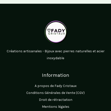
options
peuvent
être
choisies
sur
la
page
du
Créations artisanales - Bijoux avec pierres naturelles et acier
produit
inoxydable
Information
A propos de Fady Cristaux
Conditions Générales de Vente (CGV)
Droit de rétractation
Mentions légales